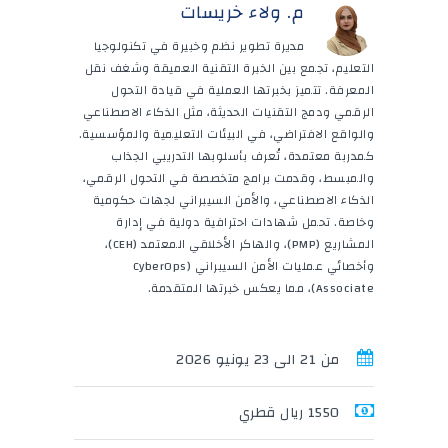
م. ولاء خريسات
مديرة تطوير نظم وخبيرة في تكنولوجيا
التعليم، تجمع بين الخبرة التقنية العميقة وشغف نقل
المعرفة. تتميز بخبرتها العملية في قيادة التحول
الرقمي ودمج التقنيات الحديثة، مثل الذكاء الاصطناعي
والواقع الافتراضي، في البيئات التعليمية والمؤسسية.
كمدربة معتمدة، تُعرف بأسلوبها التدريبي الجذاب
والمبسط، وقدمت برامج متخصصة في التحول الرقمي،
الذكاء الاصطناعي، والأمن السيبراني لجهات حكومية
وخاصة. تحمل شهادات احترافية دولية في إدارة
المشاريع (PMP)، والهاكر الأخلاقي المعتمد (CEH)،
وأخصائي عمليات الأمن السيبراني (CyberOps
Associate)، مما يعكس خبرتها المتقدمة.
من 21 الى 23 يونيو 2026
1550 ريال قطري